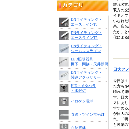
離れ名古
双方の交
イドとブ
DNライティング・
いなれた
エースラインT6
果、店名
たか」と
DNライティング・
化による
エースラインT5
DNライティング・
シームレスライン
LED照明器具
棚下・間接・天井照明
日大ア
DNライティング・
関連アクセサリー
今日は１
HID・メタハラ
た方も多
・水銀灯
晴れて運
す。日大
ハロゲン電球
スにあり
すすめる
が日大の
直管・ツイン蛍光灯
れ、「明
と激励の
白熱電球