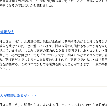
出来事は我々の社会の中で、衝撃的な出来事であったことと、今後の人とし
来事になるのではないかと感じました。
の節電方法
月１２日（水）。北海道の電力供給が全面的に解消するのが１１月になると
被害を受けていたことに驚いています。計画停電の可能性もちらつかせなが
求めていますが、ちなみに家庭の電力の２０％は照明です。あとコンセント
費しているのは何といっても「エアコン」です。約４０％がエアコンです。
る、下げるだけでも５％～１０％変わりますので、家庭でできることは「照
定を調整する」この３つで少しでも電力を抑えることができます。一般の事
ださい。
ゃんが結婚とあるが・・・
月３１日（火）。明日からはいよいよ８月。といってもまだこれから８月が