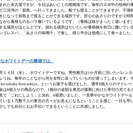
まれた名古屋ですが、今日はあいにくの雨模様です。毎年のＧＷ中の恒例行
て三河湾の「前島」へ行ってきました。船でも渡ることができますが、干潮
きになって前島まで渡ることができる場所です。肝心のあさりのですが２時
ながら養殖ものをバラ撒いているようです。（養殖は味がまったく違います
する場所がほとんどです。採れる場所はだいたいが養殖物を前日に撒いてい
ンゴレスパ」「あさりの味噌汁」で食し、残り半分は佃煮にして食べました
ななホワイトデーの裏側では。
月１４日（水）。ホワイトデーですね。男性殿方は
1
か月前に頂いたバレンタ
ょうね。毎年のことながら何を女性に送っていいものか迷ってしまいます。
or tohoku from ashiya」
というお菓子を選びました。通常
8
個入りのマドレー
金は
8
個入りの商品なので、
1
個分の金額を東北の復興に向けた寄付の充てる
見て「これにしよう」と決め、
6
箱買いました。一見華やかなホワイトデーも
ている１万数千人の東北の方々がお見えになるということを感じ、一日も早
少しでも自分にもお手伝いできるということに共感しました。