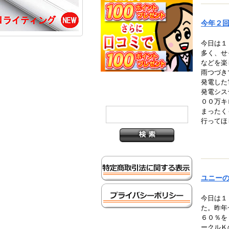
今年２
今日は１
多く、せ
などを楽
雨つづき
発電した
発電シス
００万キ
まったく
行ってほ
ユニー
今日は１
た。昨年
６０％を
ークルＫ