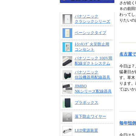
さが続く
８の前田
わってし
パナソニック
りたいの
クラシックシリーズ
ベーシックタイプ
ﾄﾗｯｷﾝｸﾞ火災防止用
コンセント
名古屋
パナソニック 100V用
配線ダクトシステム
今日は７
猛暑日が
パナソニック
住設機器用配線器具
す。草木
ります。
JIMBO
てはいか
NKシリーズ配線器具
プラボックス
落下防止ワイヤー
毎年恒
LED電源装置
今日は５