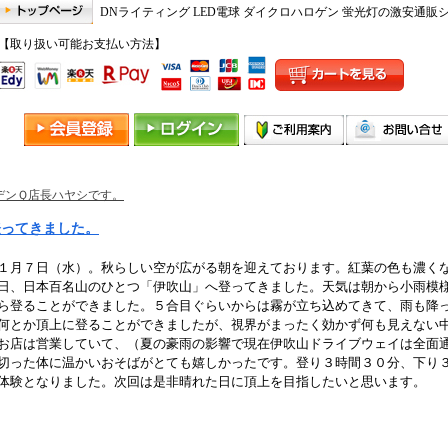
DNライティング LED電球 ダイクロハロゲン 蛍光灯の激安通販
【取り扱い可能お支払い方法】
デンＱ店長ハヤシです。
登ってきました。
１月７日（水）。秋らしい空が広がる朝を迎えております。紅葉の色も濃く
日、日本百名山のひとつ「伊吹山」へ登ってきました。天気は朝から小雨模
ら登ることができました。５合目ぐらいからは霧が立ち込めてきて、雨も降
何とか頂上に登ることができましたが、視界がまったく効かず何も見えない
お店は営業していて、（夏の豪雨の影響で現在伊吹山ドライブウェイは全面
切った体に温かいおそばがとても嬉しかったです。登り３時間３０分、下り
体験となりました。次回は是非晴れた日に頂上を目指したいと思います。