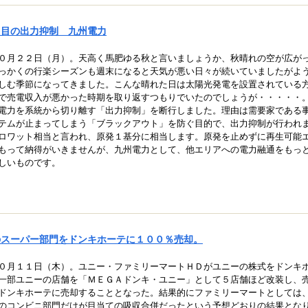
回目の出力抑制 九州電力
０月２２日（月）。天高く馬肥ゆる秋と言いましょうか、秋晴れの空が広が
っかくの行楽シーズンも週末になると天気が悪い日々が続いていましたがよ
しむ季節になってきました。こんな晴れた日は太陽光発電を設置されている
で売電収入が悪かった時期を取り返すつもりでいたのでしょうが・・・・・
電力を系統から切り離す「出力抑制」を断行しました。理由は需要家である
テムが止まってしまう「ブラックアウト」を防ぐ目的で、出力抑制が行われ
ロワット相当と言われ、原発１基分に相当します。原発を止めずに再生可能
もって納得がいきませんが、九州電力として、他エリアへの電力融通をもっ
しいものです。
のスーパー部門をドンキホーテに１００％売却。
０月１１日（木）。ユニー・ファミリーマートＨＤがユニーの株式をドンキ
一部ユニーの店舗を「ＭＥＧＡドンキ・ユニー」として５店舗ほど改装し、
ドンキホーテに売却することとなった。結果的にファミリーマートとしては
のコンビニ部門だけが目当ての吸収合併だったという予想どおりの結果とな