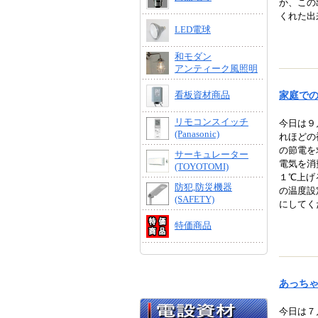
か、この
くれた出
LED電球
和モダン
アンティーク風照明
家庭で
看板資材商品
リモコンスイッチ
今日は９
(Panasonic)
れほどの
の節電を
サーキュレーター
電気を消
(TOYOTOMI)
１℃上げ
防犯,防災機器
の温度設
(SAFETY)
にしてく
特価商品
あっち
今日は７