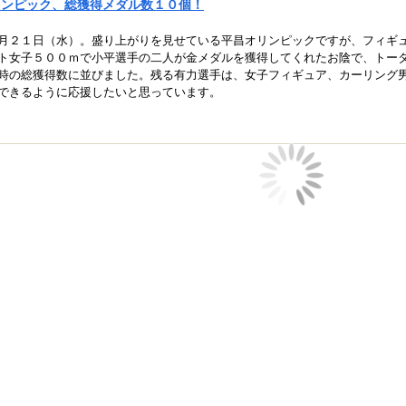
リンピック、総獲得メダル数１０個！
月２１日（水）。盛り上がりを見せている平昌オリンピックですが、フィギ
ト女子５００ｍで小平選手の二人が金メダルを獲得してくれたお陰で、トー
時の総獲得数に並びました。残る有力選手は、女子フィギュア、カーリング
できるように応援したいと思っています。