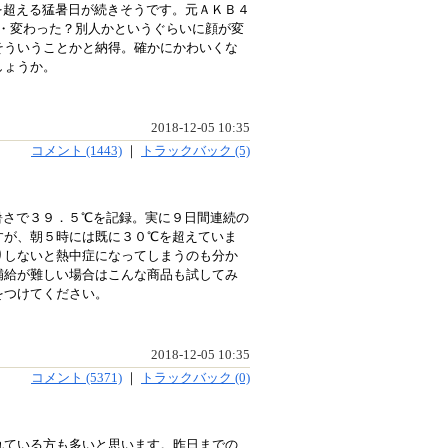
を超える猛暑日が続きそうです。元ＡＫＢ４
・変わった？別人かというぐらいに顔が変
そういうことかと納得。確かにかわいくな
しょうか。
2018-12-05 10:35
コメント (1443)
｜
トラックバック (5)
暑さで３９．５℃を記録。実に９日間連続の
すが、朝５時には既に３０℃を超えていま
りしないと熱中症になってしまうのも分か
補給が難しい場合はこんな商品も試してみ
をつけてください。
2018-12-05 10:35
コメント (5371)
｜
トラックバック (0)
れている方も多いと思います。昨日までの