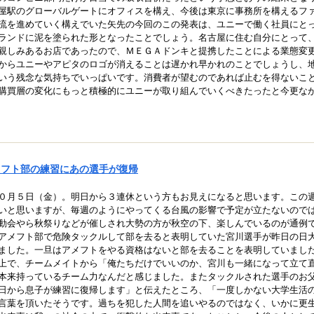
屋駅のグローバルゲートにオフィスを構え、今後は東京に事務所を構えるフ
流を進めていく構えでいた矢先の今回のこの発表は、ユニーで働く社員にと
ランドに泥を塗られた形となったことでしょう。名古屋に住む自分にとって
親しみあるお店であったので、ＭＥＧＡドンキと提携したことによる業態変
からユニーやアピタのロゴが消えることは遅かれ早かれのことでしょうし、
いう残念な気持ちでいっぱいです。消費者が望むのであれば止むを得ないこ
購買層の変化にもっと積極的にユニーが取り組んでいくべきたったと今更な
メフト部の練習にあの選手が復帰
０月５日（金）。明日から３連休という方もお見えになると思います。この
いと思いますが、毎週のようにやってくる台風の影響で予定が立たないので
動会やら秋祭りなどが催しされ大勢の方が秋空の下、楽しんでいるのが通例
アメフト部で危険タックルして部を去ると表明していた宮川選手が昨日の日
ました。一旦はアメフトをやる資格はないと部を去ることを表明していまし
上で、チームメイトから「俺たちだけでいいのか、宮川も一緒になって立て
本来持っているチーム力なんだと感じました。またタックルされた選手のお
日から息子が練習に復帰します」と伝えたところ、「一度しかない大学生活
言葉を頂いたそうです。過ちを犯した人間を追いやるのではなく、いかに更