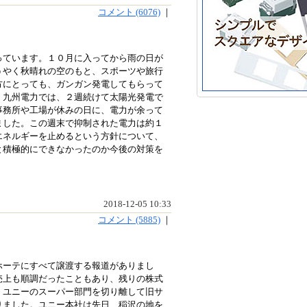
コメント (6076)
｜
っています。１０月に入ってから雨の日が
うやく秋晴れの空のもと、スポーツや旅行
方にとっても、ガンガン発電してもらって
。九州電力では、２週続けて太陽光発電で
事務所や工場が休みの日に、電力が余って
ました。この週末で抑制された電力は約１
エネルギーを止めるという方針について、
と積極的にできなかったのか今後の対策を
2018-12-05 10:33
コメント (5885)
｜
ホーテにすべて譲渡する報道がありまし
売上も順調だったこともあり、残りの株式
、ユニーのスーパー部門を切り離して旧サ
りました。ユニー本社は先日、稲沢の地を