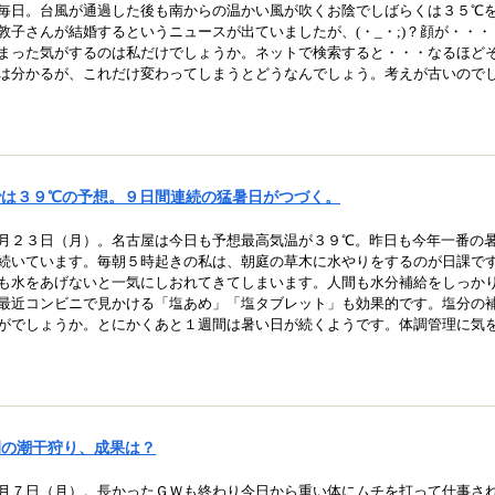
毎日。台風が通過した後も南からの温かい風が吹くお陰でしばらくは３５℃
敦子さんが結婚するというニュースが出ていましたが、
(
・
_
・
;)
？顔が・・・
まった気がするのは私だけでしょうか。ネットで検索すると・・・なるほど
は分かるが、これだけ変わってしまうとどうなんでしょう。考えが古いので
では３９℃の予想。９日間連続の猛暑日がつづく。
月２３日（月）。名古屋は今日も予想最高気温が３９℃。昨日も今年一番の
続いています。毎朝５時起きの私は、朝庭の草木に水やりをするのが日課で
も水をあげないと一気にしおれてきてしまいます。人間も水分補給をしっか
最近コンビニで見かける「塩あめ」「塩タブレット」も効果的です。塩分の
がでしょうか。とにかくあと１週間は暑い日が続くようです。体調管理に気
例の潮干狩り、成果は？
月７日（月）。長かったＧＷも終わり今日から重い体にムチを打って仕事さ