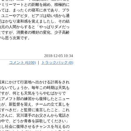
ァミリーマートとの距離を縮め、積極的に
っては、まったくの寝耳に水であり、プラ
、ユニーやアピタ、ピアゴは幼い頃から通
更はかなり違和感を覚えましたし、その結
地元の人間からすると「やっぱりダメだっ
とですが、消費者の嗜好の変化、少子高齢
がら思う次第です。
2018-12-05 10:34
コメント (6100)
｜
トラックバック (0)
週末にかけて行楽地へ出かける計画をされ
はないでしょうか。毎年この時期は天気も
ですが、何とも天気をうらやむばかりで
大アメフト部の練習から復帰したとニュー
たが、新監督を迎え、チームの立て直しを
直すべきだ」と監督に進言したこと、これ
父さんに、宮川選手のお父さんから電話さ
の中で、どうか青春を謳歌してください」
生し社会に復帰させるチャンスを与えるの