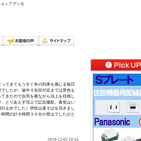
ショップ デンＱ
なってきてもうすぐ冬の到来を感じる毎日
様でしたが、途中４合目付近までは景色も
ってきたので合羽を着ながら頂上を目指し
中、とりあえず頂上で記念撮影。食堂はい
通行止めでした）伊吹山菜そばを頂きまし
３時間の計６時間３０分の登山でしたがと
2018-12-05 10:42