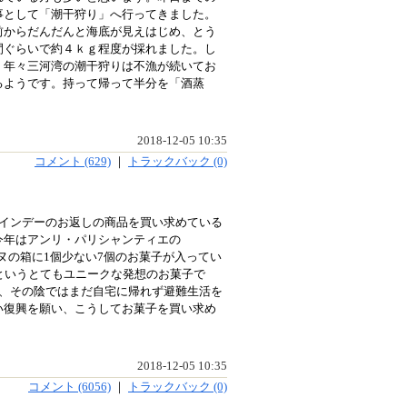
事として「潮干狩り」へ行ってきました。
前からだんだんと海底が見えはじめ、とう
間ぐらいで約４ｋｇ程度が採れました。し
）年々三河湾の潮干狩りは不漁が続いてお
るようです。持って帰って半分を「酒蒸
。
2018-12-05 10:35
コメント (629)
｜
トラックバック (0)
インデーのお返しの商品を買い求めている
今年はアンリ・パリシャンティエの
ヌの箱に
1
個少ない
7
個のお菓子が入ってい
というとてもユニークな発想のお菓子で
、その陰ではまだ自宅に帰れず避難生活を
い復興を願い、こうしてお菓子を買い求め
2018-12-05 10:35
コメント (6056)
｜
トラックバック (0)