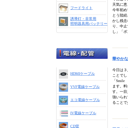
天気に恵
フードライト
今年初め
とう陸続
誘導灯・非常用
かし残念
照明器具用バッテリー
り、中止
し」「ボ
華やか
今日は３
HDMIケーブル
ことでし
「Smile f
ます。料
VVF電線ケーブル
す。一目
強いられ
エコ電線ケーブル
ることで
IV電線ケーブル
CD管