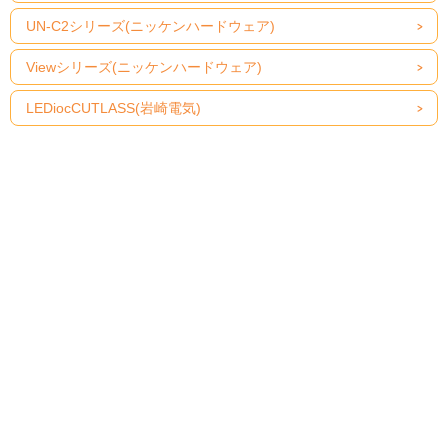
UN-C2シリーズ(ニッケンハードウェア)
Viewシリーズ(ニッケンハードウェア)
LEDiocCUTLASS(岩崎電気)
防水ソケット(パナソニック)
お店のトップへ戻る
カートを見る
ご利用案内
特定商取引法表示
個人情報の取扱い
サイトマップ