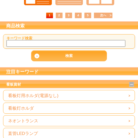
1
2
3
4
5
次へ
商品検索
キーワード検索
注目キーワード
看板資材
看板灯用ホルダ(電源なし)
看板灯ホルダ
ネオントランス
直管LEDランプ