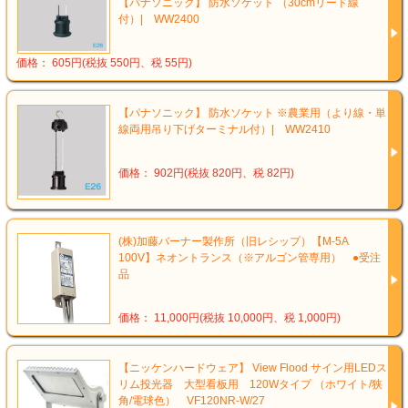
【パナソニック】 防水ソケット （30cmリード線
付）| WW2400
価格： 605円(税抜 550円、税 55円)
【パナソニック】 防水ソケット ※農業用（より線・単
線両用吊り下げターミナル付）| WW2410
価格： 902円(税抜 820円、税 82円)
(株)加藤バーナー製作所（旧レシップ）【M-5A
100V】ネオントランス（※アルゴン管専用） ●受注
品
価格： 11,000円(税抜 10,000円、税 1,000円)
【ニッケンハードウェア】 View Flood サイン用LEDス
リム投光器 大型看板用 120Wタイプ （ホワイト/狭
角/電球色） VF120NR-W/27