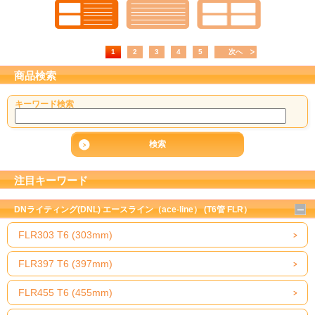
1
2
3
4
5
次へ
商品検索
キーワード検索
注目キーワード
DNライティング(DNL) エースライン（ace-line） (T6管 FLR）
FLR303 T6 (303mm)
FLR397 T6 (397mm)
FLR455 T6 (455mm)