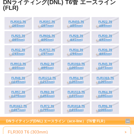
DNライティング(DNL) T6管 エースライン
(FLR)
FLR303 T6
FLR397 T6
FLR455 T6
FLR22 T6
(303mm)
(397mm)
(455mm)
(489mm)
FLR25 T6
FLR606 T6
FLR28 T6
FLR30 T6
(565mm)
(606mm)
(641mm)
(692mm)
FLR32 T6
FLR757 T6
FLR34 T6
FLR36 T6
(743mm)
(757mm)
(794mm)
(844mm)
FLR910 T6
FLR42 T6
FLR1060 T6
FLR45 T6
(910mm)
(999mm)
(1060mm)
(1073mm)
FLR48 T6
FLR1212 T6
FLR54 T6
FLR1365 T6
(1149mm)
(1212mm)
(1302mm)
(1365mm)
FLR57 T6
FLR60 T6
FLR1515 T6
FLR64 T6
(1378mm)
(1454mm)
(1515mm)
(1556mm)
FLR1667 T6
FLR72 T6
FLR1818 T6
FLR96 T6
(1667mm)
(1759mm)
(1818mm)
(2368mm)
DNライティング(DNL) エースライン（ace-line） (T6管 FLR）
FLR303 T6 (303mm)