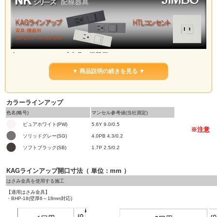
◆KAGラインアップ 家具・機器用 コンセント/スイッチセット
家具や住宅設備など機器用のラインアップです。
▼ 商品説明の続きを見る ▼
ガイドランプ(緑色の表示灯)や、チェックランプ(黄色の通電表示灯)が付いている組み合わ
せも取り揃えております。
カラーラインアップ
色名(略号)
マンセル参考値(当社測定)
ピュアホワイト(PW)
5.6Y 9.0/0.5
※注意
ソリッドグレー(SG)
4.0PB 4.3/0.2
ソフトブラック(SB)
1.7P 2.5/0.2
KAGラインアップ開口寸法（ 単位：mm ）
はさみ金具を使用する施工
【適用はさみ金具】
・BHP-18(壁厚6～18mm対応)