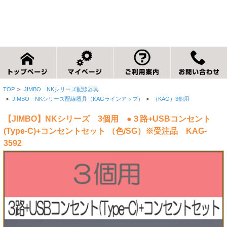
TOP
>
JIMBO NKシリーズ配線器具
>
JIMBO NKシリーズ配線器具（KAGラインアップ）
>
（KAG）3個用
【JIMBO】NKシリーズ 3個用 ●３路+USBコンセント
(Type-C)+コンセントセット （色/SG）※受注品 KAG-
3592