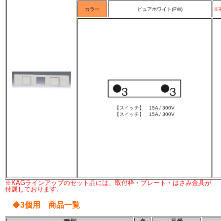
カラー
ピュアホワイト(PW)
※
【スイッチ】 15A / 300V
【スイッチ】 15A / 300V
※KAGラインアップのセット品には、取付枠・プレート・はさみ金具が
付属しております。
◆
3個用 商品一覧