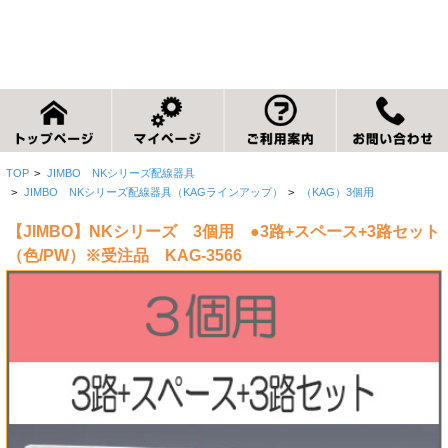
TOP
>
JIMBO NKシリーズ配線器具
>
JIMBO NKシリーズ配線器具（KAGラインアップ）
>
（KAG）3個用
【JIMBO】NKシリーズ 3個用 ●3路+スペース+3路セット
（色/PW）※受注品 KAG-3566