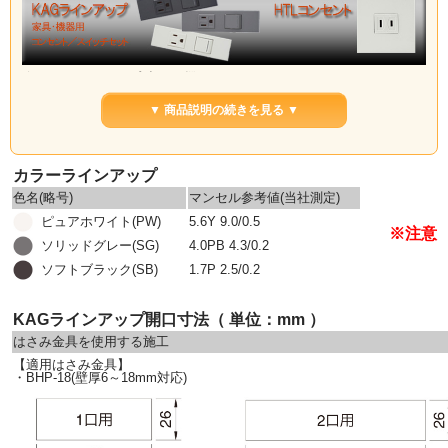
◆KAGラインアップ 家具・機器用 コンセント/スイッチセット
家具や住宅設備など機器用のラインアップです。
▼ 商品説明の続きを見る ▼
ガイドランプ(緑色の表示灯)や、チェックランプ(黄色の通電表示灯)が付いている組み合わ
せも取り揃えております。
カラーラインアップ
色名(略号)
マンセル参考値(当社測定)
ピュアホワイト(PW)
5.6Y 9.0/0.5
※注意
ソリッドグレー(SG)
4.0PB 4.3/0.2
ソフトブラック(SB)
1.7P 2.5/0.2
KAGラインアップ開口寸法（ 単位：mm ）
はさみ金具を使用する施工
【適用はさみ金具】
・BHP-18(壁厚6～18mm対応)