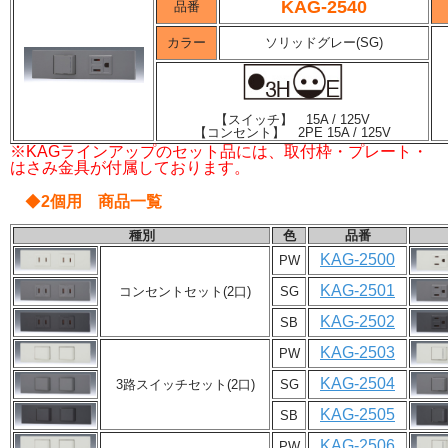
KAG-2540
品番
カラー
ソリッドグレー(SG)
【スイッチ】 15A / 125V
【コンセント】 2PE 15A / 125V
※KAGラインアップのセット品には、取付枠・プレート・
はさみ金具が付属しております。
◆
2個用 商品一覧
種別
色
品番
KAG-2500
PW
KAG-2501
コンセントセット(2口)
SG
KAG-2502
SB
KAG-2503
PW
KAG-2504
3路スイッチセット(2口)
SG
KAG-2505
SB
KAG-2506
PW