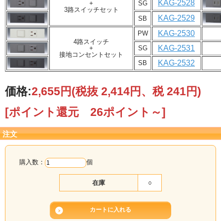
KAG-2528
+
SG
3路スイッチセット
KAG-2529
SB
KAG-2530
PW
4路スイッチ
KAG-2531
+
SG
接地コンセントセット
KAG-2532
SB
価格:
2,655円
(税抜 2,414円、税 241円)
[ポイント還元 26ポイント～]
注文
購入数：
個
在庫
○