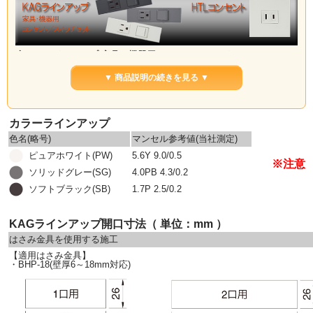
◆KAGラインアップ 家具・機器用 コンセント/スイッチセット
家具や住宅設備など機器用のラインアップです。
▼ 商品説明の続きを見る ▼
ガイドランプ(緑色の表示灯)や、チェックランプ(黄色の通電表示灯)が付いている組み合わ
せも取り揃えております。
カラーラインアップ
色名(略号)
マンセル参考値(当社測定)
ピュアホワイト(PW)
5.6Y 9.0/0.5
※注意
ソリッドグレー(SG)
4.0PB 4.3/0.2
ソフトブラック(SB)
1.7P 2.5/0.2
KAGラインアップ開口寸法（ 単位：mm ）
はさみ金具を使用する施工
【適用はさみ金具】
・BHP-18(壁厚6～18mm対応)