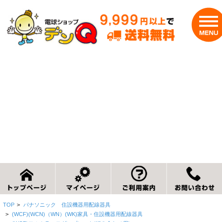
TOP
>
パナソニック 住設機器用配線器具
>
(WCF)(WCN)（WN）(WK)家具・住設機器用配線器具