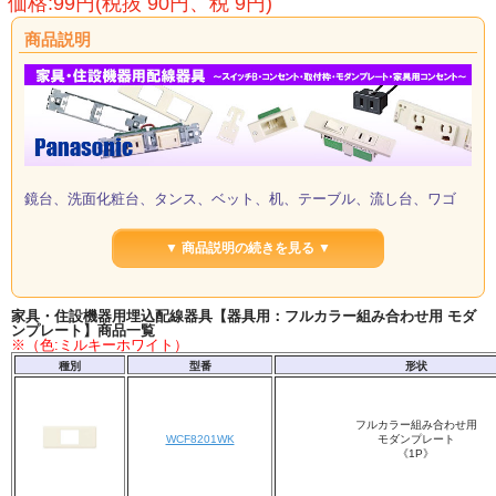
価格:99円(税抜 90円、税 9円)
商品説明
鏡台、洗面化粧台、タンス、ベット、机、テーブル、流し台、ワゴ
ン、収納壁、OAデスク、OA作業台などに。
▼ 商品説明の続きを見る ▼
◆特徴◆
1.フルカラー（1コモジュール）が自由に組み合わせできます。
2.コード張力止めが付いた商品です。（一部の商品を除く）
3.コード接続はフル端子式速結端子を採用して、均一結線による信頼性向上を図っていま
家具・住設機器用埋込配線器具【器具用：フルカラー組み合わせ用 モダ
す。
ンプレート】商品一覧
※（色:ミルキーホワイト）
4.プレートははめ込み式です。
5.裏面の渡りリード線は配線済みです。
種別
型番
形状
フルカラー組み合わせ用
WCF8201WK
モダンプレート
《1P》