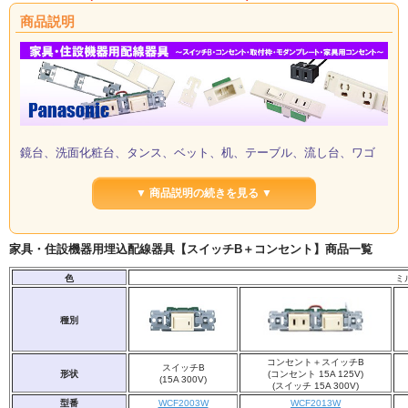
商品説明
鏡台、洗面化粧台、タンス、ベット、机、テーブル、流し台、ワゴ
ン、収納壁、OAデスク、OA作業台などに。
▼ 商品説明の続きを見る ▼
◆特徴◆
1.フルカラー（1コモジュール）が自由に組み合わせできます。
2.コード張力止めが付いた商品です。（一部の商品を除く）
3.コード接続はフル端子式速結端子を採用して、均一結線による信頼性向上を図っていま
家具・住設機器用埋込配線器具【スイッチB＋コンセント】商品一覧
す。
4.プレートははめ込み式です。
色
ミ
5.裏面の渡りリード線は配線済みです。
種別
コンセント＋スイッチB
スイッチB
形状
(コンセント 15A 125V)
(15A 300V)
(スイッチ 15A 300V)
型番
WCF2003W
WCF2013W