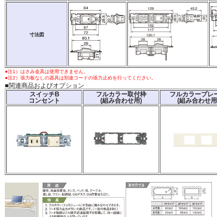
寸法図
●注1）はさみ金具は使用できません。
●注2）張力板なしの器具は別途コードの張力止めを行ってください。
■関連商品およびオプション
スイッチB
フルカラー取付枠
フルカラープレ
コンセント
(組み合わせ用)
(組み合わせ用