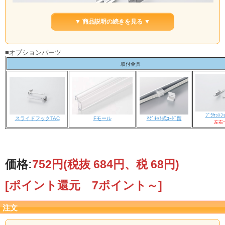
▼ 商品説明の続きを見る ▼
■オプションパーツ
取付金具
◎TA-LEDをブラケット前面に取り付ける際使用します。
◎他の取付オプションをお求めの場合は下記商品表をご確認ください。
ﾌﾞﾗｹｯﾄﾌ
スライドフックTAC
Fモール
ﾏｸﾞﾈｯﾄ式ｺｰﾄﾞ留
左右
価格:
752円
(税抜 684円、税 68円)
[ポイント還元 7ポイント～]
注文