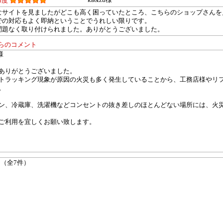
め度
なサイトを見ましたがどこも高く困っていたところ、こちらのショップさんを
での対応もよく即納ということでうれしい限りです。
問題なく取り付けられました。ありがとうございました。
らのコメント
様
ありがとうございました。
トラッキング現象が原因の火災も多く発生していることから、工務店様やリ
。
ン、冷蔵庫、洗濯機などコンセントの抜き差しのほとんどない場所には、火
ご利用を宜しくお願い致します。
 （全7件）