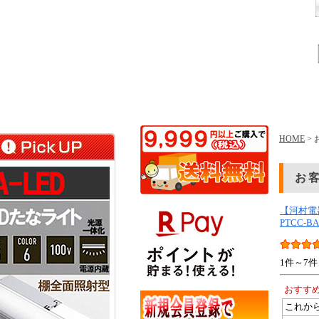
HOME
>
お
【河村電
PTCC-BA
1件～7件
おすす
これか