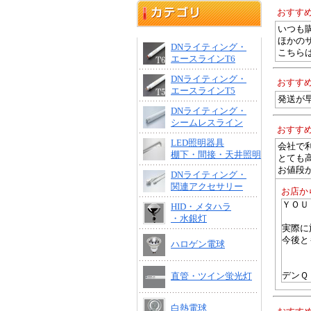
おすす
いつも
ほかの
DNライティング・
こちら
エースラインT6
DNライティング・
おすす
エースラインT5
発送が
DNライティング・
シームレスライン
おすす
LED照明器具
会社で
棚下・間接・天井照明
とても
お値段
DNライティング・
関連アクセサリー
お店か
ＹＯＵ
HID・メタハラ
・水銀灯
実際に
今後と
ハロゲン電球
デンＱ
直管・ツイン蛍光灯
白熱電球