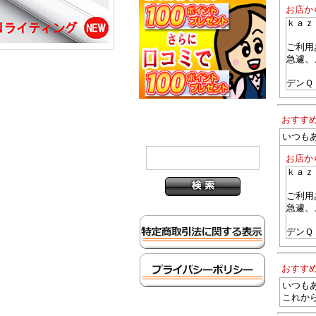
お店か
ｋａｚ
ご利用
急遽、
デンＱ
おすす
いつも
お店か
ｋａｚ
ご利用
急遽、
デンＱ
おすす
いつも
これか