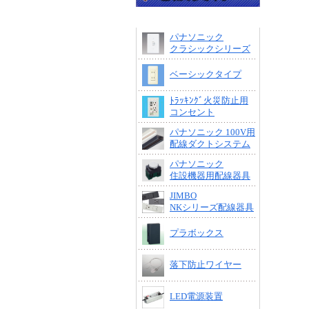
パナソニック
クラシックシリーズ
ベーシックタイプ
ﾄﾗｯｷﾝｸﾞ火災防止用
コンセント
パナソニック 100V用
配線ダクトシステム
パナソニック
住設機器用配線器具
JIMBO
NKシリーズ配線器具
プラボックス
落下防止ワイヤー
LED電源装置