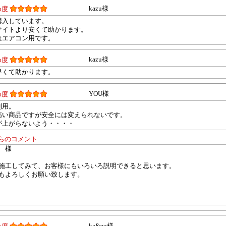
kazu様
め度
購入しています。
サイトより安くて助かります。
はエアコン用です。
kazu様
め度
早くて助かります。
YOU様
め度
利用。
高い商品ですが安全には変えられないです。
が上がらないよう・・・・
らのコメント
 様
施工してみて、お客様にもいろいろ説明できると思います。
もよろしくお願い致します。
ka&zu様