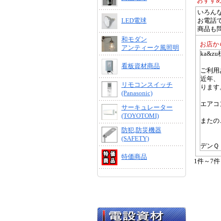
おすす
いろん
お電話
LED電球
商品も
和モダン
お店か
アンティーク風照明
ka&zu
看板資材商品
ご利用
近年、
リモコンスイッチ
ります
(Panasonic)
エアコ
サーキュレーター
(TOYOTOMI)
またの
防犯,防災機器
(SAFETY)
デンＱ
特価商品
1件～7件