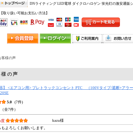
DNライティング LED電球 ダイクロハロゲン 蛍光灯の激安通販
【取り扱い可能お支払い方法】
 お客様の声
客様の声
器】 <エアコン用> プレトラックコンセント PTC （100Vタイプ/遮断+ア
20SE
5.0
(7件)
 （全7件）
kazu様
め度
らもよろしくお願いします。