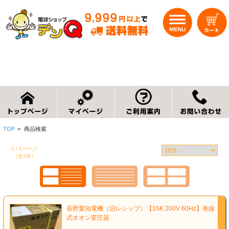
TOP
>
商品検索
1 / 1ページ
（全2件）
長野愛知電機（旧レシップ）【15K 200V 60Hz】巻線
式ネオン変圧器