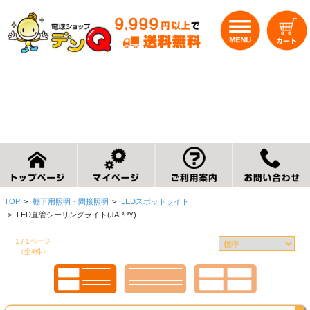
TOP
>
棚下用照明・間接照明
>
LEDスポットライト
>
LED直管シーリングライト(JAPPY)
1 / 1ページ
（全4件）