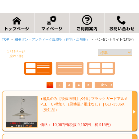
TOP
>
和モダン・アンティーク風照明（住宅・店舗用）
>
ペンダントライト(1灯用)
1 / 11ページ
（全215件）
1
2
3
4
5
次へ
●器具のみ【後藤照明】〆付けブラックガードアルミ
P1L・CP型BK （黒塗装 / 電球なし） | GLF-3536X
（受注品）
価格： 10,067円(税抜 9,152円、税 915円)