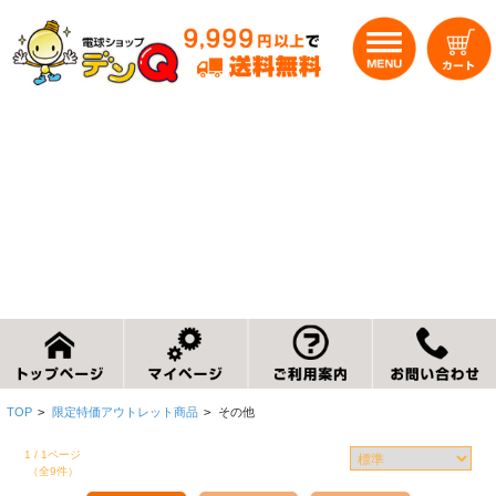
TOP
>
限定特価アウトレット商品
>
その他
1 / 1ページ
（全9件）