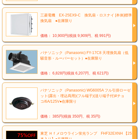
三菱電機 EX-25EX9-C 換気扇・ロスナイ [本体]標準
換気扇 ●在庫限り
価格： 10,900円(税抜 9,909円、税 991円)
パナソニック（Panasonic) FY-17C8 天埋換気扇（低
騒音形・ルーバーセット）●在庫限り
価格： 6,828円(税抜 6,207円、税 621円)
パナソニック（Panasonic) WG6005A フル引掛ローゼ
ット(露出・埋込両用)(フル端子)(送り端子付)#チョ
コ/6A/125V●在庫限り
価格： 385円(税抜 350円、税 35円)
東芝 Ｈｆメロウライン蛍光ランプ FHF32EXNH 【25